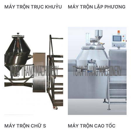
MÁY SÚC RỬA
MÁY TRỘN TRỤC KHUỶU
MÁY TRỘN LẬP PHƯƠNG
MÁY CHIẾT RÓT
NHÓM BỒN PHA CHẾ & LỌC
XỬ LÝ KHÔNG KHÍ
THIẾT BỊ TẢI LIỆU
THIẾT BỊ CHIẾT XUẤT
THIẾT BỊ ĐIỀU KHIỂN – GIÁM SÁT
CÁC LOẠI KHÁC
MÁY TRỘN CHỮ S
MÁY TRỘN CAO TỐC