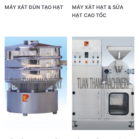
MÁY SÚC RỬA
MÁY XÁT ĐÙN TẠO HẠT
MÁY XÁT HẠT & SỬA
HẠT CAO TỐC
MÁY CHIẾT RÓT
NHÓM BỒN PHA CHẾ & LỌC
XỬ LÝ KHÔNG KHÍ
THIẾT BỊ TẢI LIỆU
THIẾT BỊ CHIẾT XUẤT
THIẾT BỊ ĐIỀU KHIỂN – GIÁM SÁT
CÁC LOẠI KHÁC