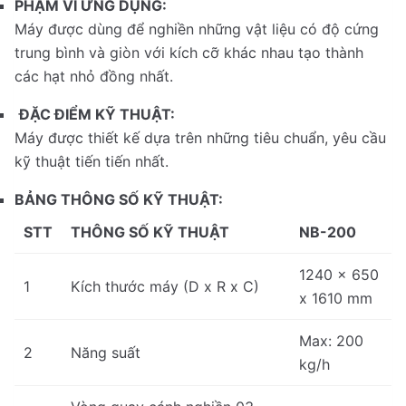
PHẠM VI ỨNG DỤNG:
Máy được dùng để nghiền những vật liệu có độ cứng
trung bình và giòn với kích cỡ khác nhau tạo thành
các hạt nhỏ đồng nhất.
ĐẶC ĐIỂM KỸ THUẬT:
Máy được thiết kế dựa trên những tiêu chuẩn, yêu cầu
kỹ thuật tiến tiến nhất.
BẢNG THÔNG SỐ KỸ THUẬT:
STT
THÔNG SỐ KỸ THUẬT
NB-200
1240 x 650
1
Kích thước máy (D x R x C)
x 1610 mm
Max: 200
2
Năng suất
kg/h