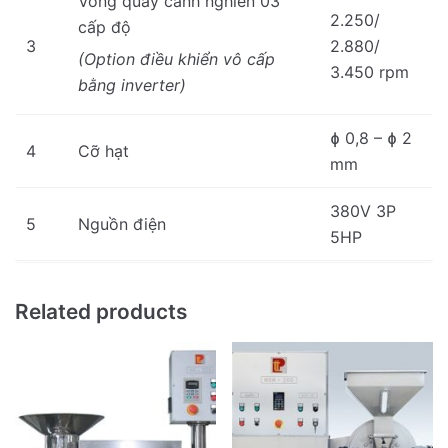
Vòng quay cánh nghiền 03
2.250/
cấp độ
3
2.880/
(Option điều khiển vô cấp
3.450 rpm
bằng inverter)
ɸ 0,8 – ɸ 2
4
Cỡ hạt
mm
380V 3P
5
Nguồn điện
5HP
Related products