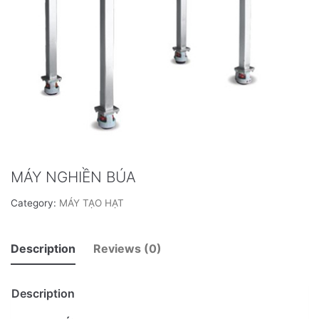
MÁY SÚC RỬA
MÁY CHIẾT RÓT
NHÓM BỒN PHA CHẾ & LỌC
XỬ LÝ KHÔNG KHÍ
THIẾT BỊ TẢI LIỆU
MÁY NGHIỀN BÚA
THIẾT BỊ CHIẾT XUẤT
Category:
MÁY TẠO HẠT
THIẾT BỊ ĐIỀU KHIỂN – GIÁM SÁT
CÁC LOẠI KHÁC
Description
Reviews (0)
Description